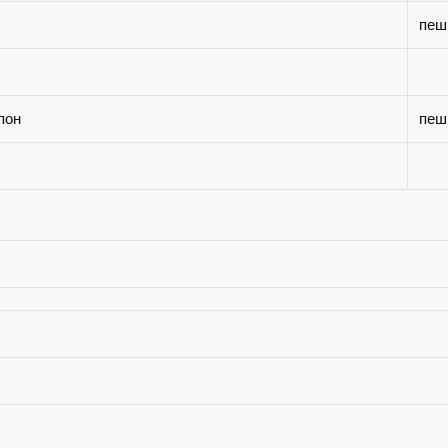
пеш
пон
пеш